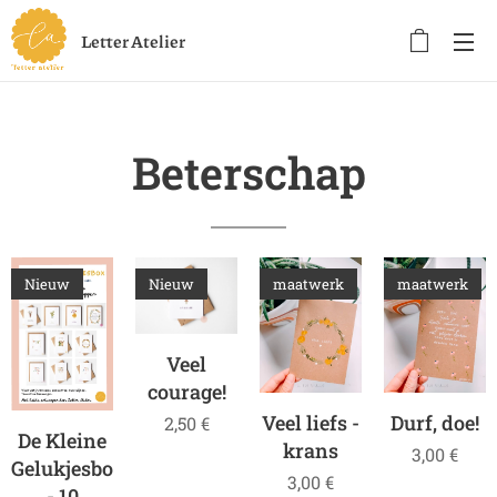
Letter Atelier
Beterschap
Nieuw
Nieuw
maatwerk
maatwerk
Veel
courage!
Veel liefs -
Durf, doe!
2,50
€
De Kleine
krans
3,00
€
Gelukjesbox
3,00
€
- 10