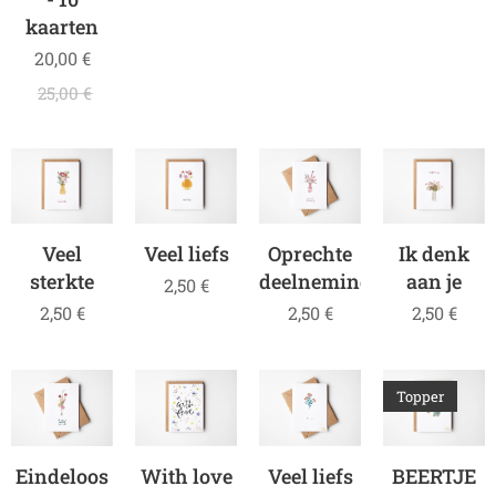
kaarten
20,00
€
25,00
€
Veel
Veel liefs
Oprechte
Ik denk
sterkte
deelneming
aan je
2,50
€
2,50
€
2,50
€
2,50
€
Topper
Eindeloos
With love
Veel liefs
BEERTJE