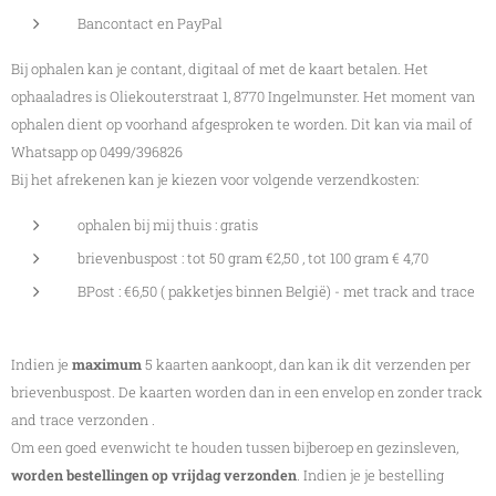
Bancontact en PayPal
Bij ophalen kan je contant, digitaal of met de kaart betalen. Het
ophaaladres is Oliekouterstraat 1, 8770 Ingelmunster. Het moment van
ophalen dient op voorhand afgesproken te worden. Dit kan via mail of
Whatsapp op 0499/396826
Bij het afrekenen kan je kiezen voor volgende verzendkosten:
ophalen bij mij thuis : gratis
brievenbuspost : tot 50 gram €2,50 , tot 100 gram € 4,70
BPost : €6,50 ( pakketjes binnen België) - met track and trace
Indien je
maximum
5 kaarten aankoopt, dan kan ik dit verzenden per
brievenbuspost. De kaarten worden dan in een envelop en zonder track
and trace verzonden .
Om een goed evenwicht te houden tussen bijberoep en gezinsleven,
worden bestellingen op vrijdag verzonden
. Indien je je bestelling