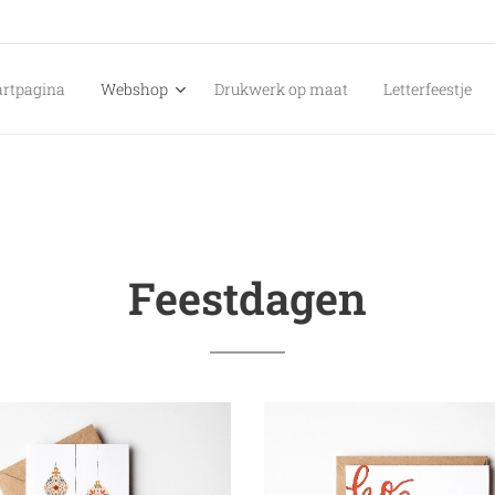
artpagina
Webshop
Drukwerk op maat
Letterfeestje
Feestdagen