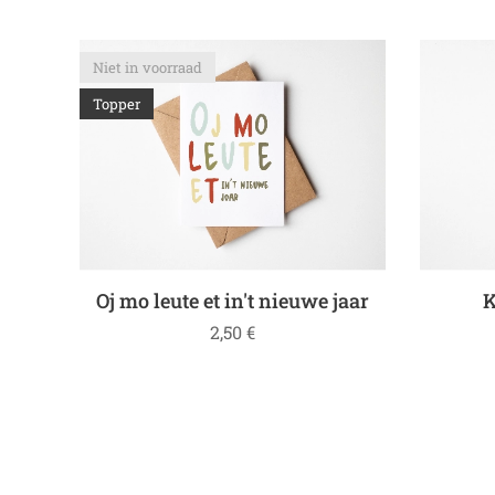
Niet in voorraad
Topper
Oj mo leute et in't nieuwe jaar
K
2,50
€