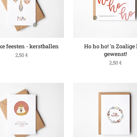
ke feesten - kerstballen
Ho ho ho! 'n Zoalige 
gewenst!
2,50
€
2,50
€