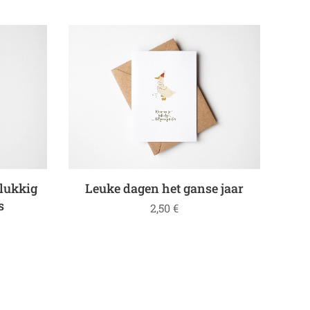
elukkig
Leuke dagen het ganse jaar
s
2,50
€