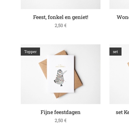
Feest, fonkel en geniet!
Wond
2,50
€
Topper
set
Fijne feestdagen
set K
2,50
€