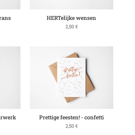
krans
HERTelijke wensen
2,50
€
uurwerk
Prettige feesten! - confetti
2,50
€