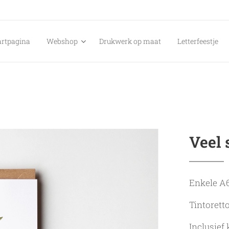
artpagina
Webshop
Drukwerk op maat
Letterfeestje
Veel 
Enkele A6
Tintorett
Inclusief