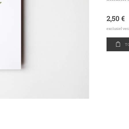
2,50
€
exclusief ve
T