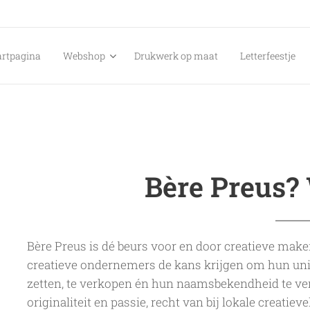
artpagina
Webshop
Drukwerk op maat
Letterfeestje
Bère Preus?
Bère Preus is dé beurs voor en door creatieve mak
creatieve ondernemers de kans krijgen om hun unie
zetten, te verkopen én hun naamsbekendheid te ver
originaliteit en passie, recht van bij lokale creatiev