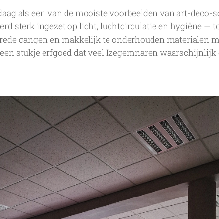
aag als een van de mooiste voorbeelden van art-deco-s
rd sterk ingezet op licht, luchtcirculatie en hygiëne —
rede gangen en makkelijk te onderhouden materialen m
een stukje erfgoed dat veel Izegemnaren waarschijnlijk 