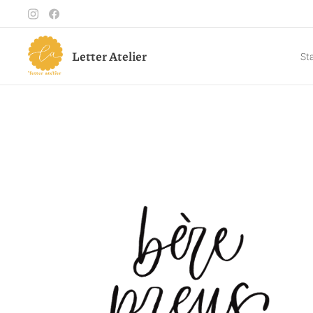
Letter Atelier
St